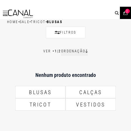
0
MENU
•
•
•
HOME
SALE
TRICOT
BLUSAS
FILTROS
VER
•
1
|
2
ORDENAÇÃO
Nenhum produto encontrado
BLUSAS
CALÇAS
TRICOT
VESTIDOS