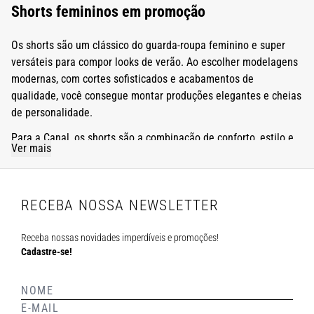
Shorts femininos em promoção
Os shorts são um clássico do guarda-roupa feminino e super
versáteis para compor looks de verão. Ao escolher modelagens
modernas, com cortes sofisticados e acabamentos de
qualidade, você consegue montar produções elegantes e cheias
de personalidade.
Para a Canal, os shorts são a combinação de conforto, estilo e
Ver mais
sofisticação. Por isso, investimos em peças que valorizam a
silhueta, têm um ótimo caimento e contam com detalhes que
deixam qualquer look mais estiloso.
RECEBA NOSSA NEWSLETTER
Quer ter mais opções para fazer produções de verão modernas
e elegantes? Explore os shorts em promoção na Canal e
Receba nossas novidades imperdíveis e promoções!
descubra modelos que vão transformar o seu guarda-roupa.
Cadastre-se!
Tipos de shorts em promoção na Canal
A seleção de shorts femininos com desconto no site da Canal é