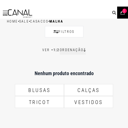
0
MENU
•
•
•
HOME
SALE
CASACOS
MALHA
FILTROS
VER
•
1
|
2
ORDENAÇÃO
Nenhum produto encontrado
BLUSAS
CALÇAS
TRICOT
VESTIDOS