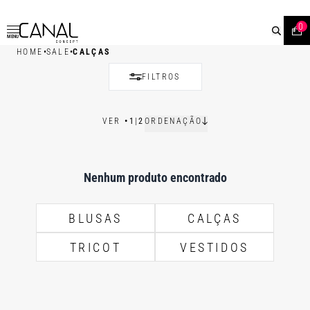
0
MENU
•
•
HOME
SALE
CALÇAS
FILTROS
VER
•
1
|
2
ORDENAÇÃO
Nenhum produto encontrado
BLUSAS
CALÇAS
TRICOT
VESTIDOS