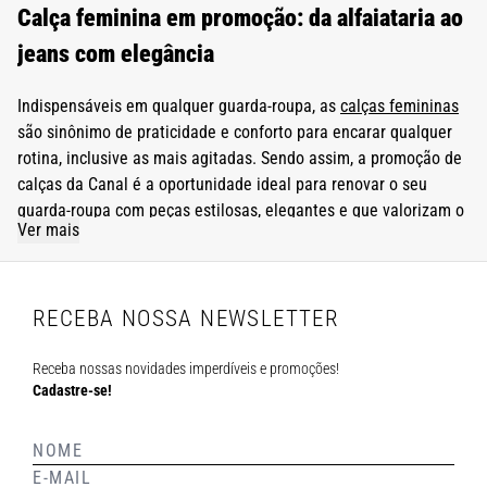
Calça feminina em promoção: da alfaiataria ao
jeans com elegância
Indispensáveis em qualquer guarda-roupa, as
calças femininas
são sinônimo de praticidade e conforto para encarar qualquer
rotina, inclusive as mais agitadas. Sendo assim, a promoção de
calças da Canal é a oportunidade ideal para renovar o seu
guarda-roupa com peças estilosas, elegantes e que valorizam o
Ver mais
seu estilo.
Das clássicas de alfaiataria às versões mais descontraídas para
o dia a dia, todas as nossas calças femininas são desenvolvidas
RECEBA NOSSA NEWSLETTER
com tecidos duráveis, de alta qualidade e que garantem um
caimento refinado, se adaptando a diferentes corpos e estilos.
Receba nossas novidades imperdíveis e promoções!
Cadastre-se!
Explore a seleção de calças femininas em promoção na Canal
Concept e encontre peças-chave que vão simplificar as suas
produções no dia a dia.
Calças femininas em promoção na Canal