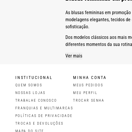
As blusas femininas em promoção d
modelagens elegantes, tecidos de 
sofisticação.
Dos modelos clássicos aos mais m
diferentes momentos da sua rotina
Está em busca de blusas femininas 
Ver mais
explore as promoções da Canal Co
Quais modelos de blusas estã
INSTITUCIONAL
MINHA CONTA
QUEM SOMOS
MEUS PEDIDOS
No catálogo da Canal há diversos 
NOSSAS LOJAS
encontra versões que se adequam 
MEU PERFIL
TRABALHE CONOSCO
TROCAR SENHA
Confira a seguir os principais mo
FRANQUIAS E MULTIMARCAS
Blusa feminina de manga curta
POLÍTICAS DE PRIVACIDADE
As blusas femininas de manga curta
TROCAS E DEVOLUÇÕES
saias. Tecidos como algodão e mal
MAPA DO SITE