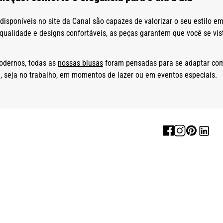
isponíveis no site da Canal são capazes de valorizar o seu estilo e
qualidade e designs confortáveis, as peças garantem que você se vis
odernos, todas as
nossas blusas
foram pensadas para se adaptar com 
, seja no trabalho, em momentos de lazer ou em eventos especiais.
em oferta que unem a versatilidade, o conforto e a elegância que voc
ncept e descubra como se vestir de forma descomplicada!
o em promoção?
modelos de blusas femininas com desconto. Desde opções mais básica
perfeitamente ao seu dia a dia ou se tornam uma das peças-chave d
delos de regatas, manga curta e manga longa em promoção.
 são fáceis de incluir na rotina, pois combinam facilmente com difere
ha, por exemplo, garantem o conforto e a respirabilidade para acom