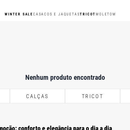
WINTER SALE
CASACOS E JAQUETAS
TRICOT
MOLETOM
Nenhum produto encontrado
CALÇAS
TRICOT
oção: conforto e elegância para o dia a dia