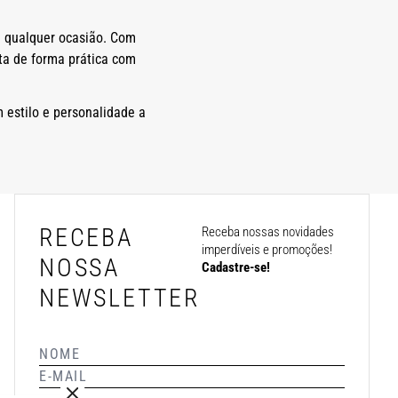
m qualquer ocasião. Com
ta de forma prática com
estilo e personalidade a
ê precisa no seu dia a dia? Então,
RECEBA
Receba nossas novidades
imperdíveis e promoções!
s até as mais sofisticadas, você
NOSSA
Cadastre-se!
e uma produção elegante.
NEWSLETTER
ntes tipos de calças, shorts e
panhar qualquer evento.