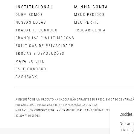
INSTITUCIONAL
MINHA CONTA
QUEM SOMOS
MEUS PEDIDOS
NOSSAS LOJAS
MEU PERFIL
TRABALHE CONOSCO
TROCAR SENHA
FRANQUIAS E MULTIMARCAS
POLÍTICAS DE PRIVACIDADE
TROCAS E DEVOLUÇÕES
MAPA DO SITE
FALE CONOSCO
CASHBACK
A INCLUSÃO DE UM PRODUTO NA SACOLA NÃO GARANTE SEU PREÇO. EM CASO DE VARIAÇÃ
PREVALECERÁ O PREÇO VIGENTE NA FINALIZAÇÃO DA COMPRA.
NRB FASHION COMPANY LTDA - AV. TAMBORE, 1043 - TAMBORÉ BARUERI - SP, CEP: 06460-0
Cookies
39.269.713/0004-33
Nós arma
navegaçã