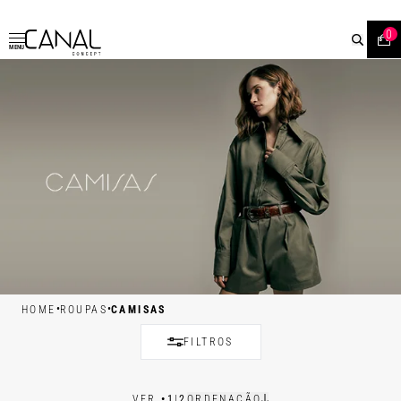
0
MENU
•
•
HOME
ROUPAS
CAMISAS
FILTROS
VER
•
1
|
2
ORDENAÇÃO