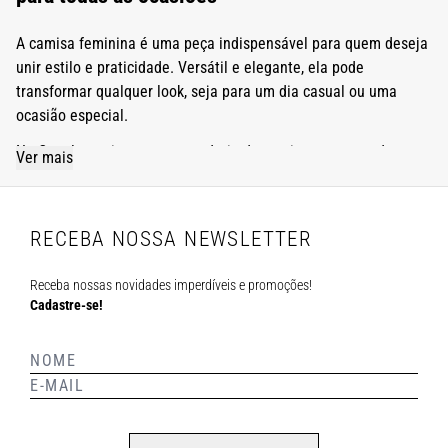
A camisa feminina é uma peça indispensável para quem deseja
unir estilo e praticidade. Versátil e elegante, ela pode
transformar qualquer look, seja para um dia casual ou uma
ocasião especial.
Na Canal, reunimos uma curadoria de camisas que atendem aos
Ver mais
mais diversos gostos, trazendo sofisticação e qualidade em
cada detalhe.
Seja o clássico atemporal da camisa plano, a pegada
RECEBA NOSSA NEWSLETTER
descontraída do jeans ou a elegância fluida da seda, temos
opções que traduzem diferentes personalidades e estilos.
Receba nossas novidades imperdíveis e promoções!
Cadastre-se!
Venha explorar e descobrir como a camisa certa pode renovar
completamente o seu guarda-roupa.
Qual é a diferença entre camisa e camiseta?
Bom, para começar, devemos tirar a principal dúvida de muitas