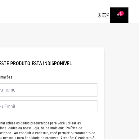
WHATSAPP
• |11| 95540 - 7230
0
ESTE PRODUTO ESTÁ INDISPONÍVEL
ormações
nal utiliza os dados preenchidos para você utilizar as
ionalidades da nossa Loja. Saiba mais em:
Política de
vacidade
. Ao concluir o cadastro, você permite o tratamento de
s pessoais para finalidade da proposta. Atenção: O cadastro é