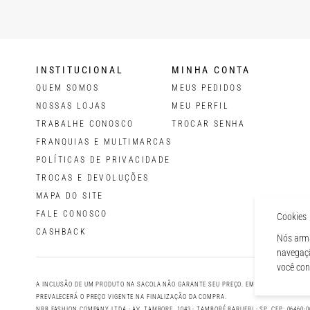
INSTITUCIONAL
MINHA CONTA
QUEM SOMOS
MEUS PEDIDOS
NOSSAS LOJAS
MEU PERFIL
TRABALHE CONOSCO
TROCAR SENHA
FRANQUIAS E MULTIMARCAS
POLÍTICAS DE PRIVACIDADE
TROCAS E DEVOLUÇÕES
MAPA DO SITE
FALE CONOSCO
Cookies
CASHBACK
Nós arma
navegaçã
você co
A INCLUSÃO DE UM PRODUTO NA SACOLA NÃO GARANTE SEU PREÇO. EM CASO DE VARIAÇÃ
PREVALECERÁ O PREÇO VIGENTE NA FINALIZAÇÃO DA COMPRA.
NRB FASHION COMPANY LTDA - AV. TAMBORE, 1043 - TAMBORÉ BARUERI - SP, CEP: 06460-0