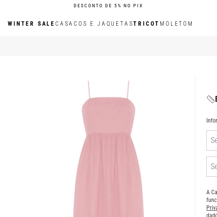
DESCONTO DE 5% NO PIX
WINTER SALE
CASACOS E JAQUETAS
TRICOT
MOLETOM
Inf
A Ca
func
Pri
dado