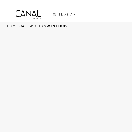
FRETE GRÁTIS ACIMA DE R$599,00
•
•
•
HOME
SALE
ROUPAS
VESTIDOS