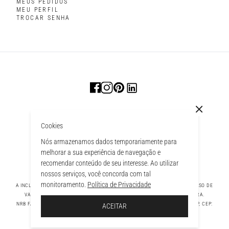
MEUS PEDIDOS
MEU PERFIL
TROCAR SENHA
Cookies
Nós armazenamos dados temporariamente para
melhorar a sua experiência de navegação e
recomendar conteúdo de seu interesse. Ao utilizar
nossos serviços, você concorda com tal
monitoramento.
Política de Privacidade
A INCLUSÃO DE UM PRODUTO NA SACOLA NÃO GARANTE SEU PREÇO. EM CASO DE
VARIAÇÃO, PREVALECERÁ O PREÇO VIGENTE NA FINALIZAÇÃO DA COMPRA.
 À SACOLA
NRB FASHION COMPANY LTDA - AV. TAMBORE, 1043 - TAMBORÉ BARUERI - SP, CEP:
ACEITAR
06460-000 CNPJ - 39.269.713/0004-33