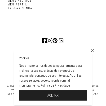
MEUS PEDIDOS
MEU PERFIL
TROCAR SENHA
Cookies
Nós armazenamos dados temporariamente para
melhorar a sua experiência de navegação e
recomendar conteúdo de seu interesse. Ao utilizar
nossos serviços, você concorda com tal
monitoramento.
Política de Privacidade
A INCLUSÃO DE UM PRODUTO NA SACOLA NÃO GARANTE SEU PREÇO. EM CASO DE
VARIAÇÃO, PREVALECERÁ O PREÇO VIGENTE NA FINALIZAÇÃO DA COMPRA.
 À SACOLA
NRB FASHION COMPANY LTDA - AV. TAMBORE, 1043 - TAMBORÉ BARUERI - SP, CEP:
ACEITAR
06460-000 CNPJ - 39.269.713/0004-33