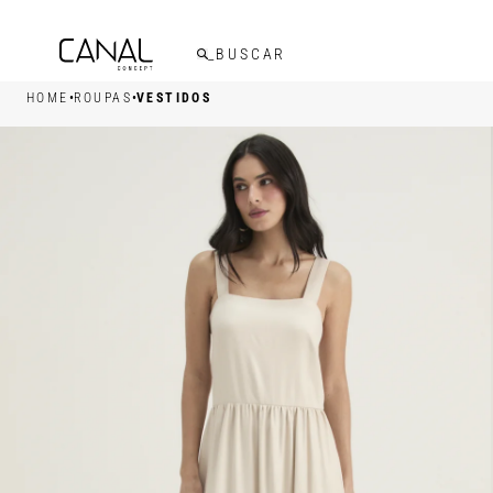
WHATSAPP
• |11| 95540 - 7230
•
•
HOME
ROUPAS
VESTIDOS