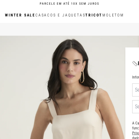
PARCELE EM ATÉ 10X SEM JUROS
WINTER SALE
CASACOS E JAQUETAS
TRICOT
MOLETOM
Inf
A Ca
func
Pri
dado