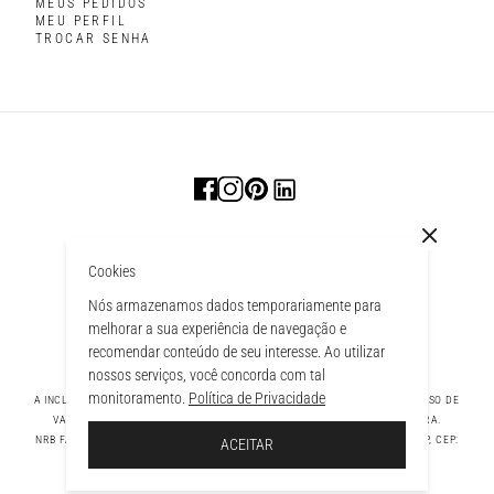
MEUS PEDIDOS
MEU PERFIL
TROCAR SENHA
Cookies
Nós armazenamos dados temporariamente para
melhorar a sua experiência de navegação e
recomendar conteúdo de seu interesse. Ao utilizar
nossos serviços, você concorda com tal
monitoramento.
Política de Privacidade
A INCLUSÃO DE UM PRODUTO NA SACOLA NÃO GARANTE SEU PREÇO. EM CASO DE
VARIAÇÃO, PREVALECERÁ O PREÇO VIGENTE NA FINALIZAÇÃO DA COMPRA.
 À SACOLA
NRB FASHION COMPANY LTDA - AV. TAMBORE, 1043 - TAMBORÉ BARUERI - SP, CEP:
ACEITAR
06460-000 CNPJ - 39.269.713/0004-33