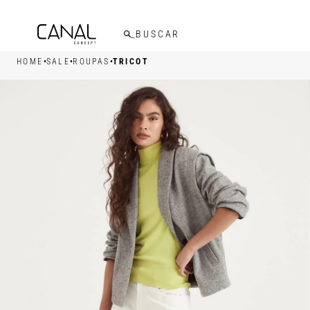
FRETE GRÁTIS ACIMA DE R$599,00
•
•
•
HOME
SALE
ROUPAS
TRICOT