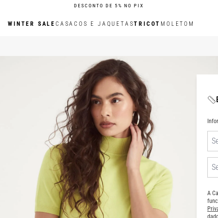
DESCONTO DE 5% NO PIX
WINTER SALE
CASACOS E JAQUETAS
TRICOT
MOLETOM
Inf
A Ca
func
Pri
dado