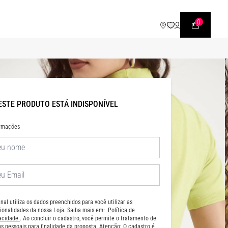
WHATSAPP
• |11| 95540 - 7230
0
ESTE PRODUTO ESTÁ INDISPONÍVEL
ormações
nal utiliza os dados preenchidos para você utilizar as
ionalidades da nossa Loja. Saiba mais em:
Política de
vacidade
. Ao concluir o cadastro, você permite o tratamento de
s pessoais para finalidade da proposta. Atenção: O cadastro é