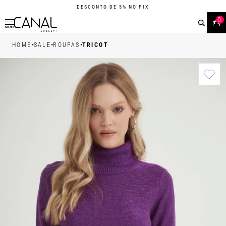
DESCONTO DE 5% NO PIX
0
MENU
•
•
•
HOME
SALE
ROUPAS
TRICOT