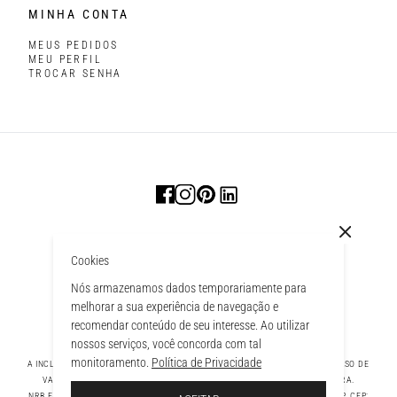
MINHA CONTA
MEUS PEDIDOS
MEU PERFIL
TROCAR SENHA
Cookies
Nós armazenamos dados temporariamente para
melhorar a sua experiência de navegação e
recomendar conteúdo de seu interesse. Ao utilizar
nossos serviços, você concorda com tal
monitoramento.
Política de Privacidade
A INCLUSÃO DE UM PRODUTO NA SACOLA NÃO GARANTE SEU PREÇO. EM CASO DE
VARIAÇÃO, PREVALECERÁ O PREÇO VIGENTE NA FINALIZAÇÃO DA COMPRA.
 À SACOLA
NRB FASHION COMPANY LTDA - AV. TAMBORE, 1043 - TAMBORÉ BARUERI - SP, CEP: