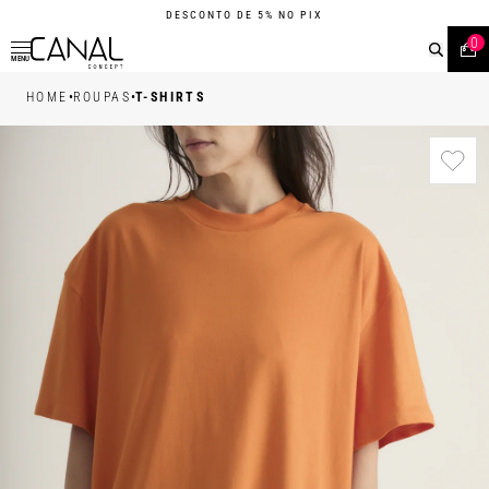
DESCONTO DE 5% NO PIX
0
MENU
•
•
HOME
ROUPAS
T-SHIRTS