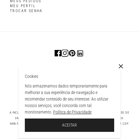
MEUS PEDIDOS
MEU PERFIL
TROCAR SENHA
Cookies
Nós armazenamos dados temporariamente para
melhorar a sua experiência de navegação e
recomendar conteúdo de seu interesse. Ao utilizar
nossos serviços, você concorda com tal
monitoramento.
Política de Privacidade
A INCLUSÃO DE UM PRODUTO NA SACOLA NÃO GARANTE SEU PREÇO. EM CASO DE
VARIAÇÃO, PREVALECERÁ O PREÇO VIGENTE NA FINALIZAÇÃO DA COMPRA.
 À SACOLA
NRB FASHION COMPANY LTDA - AV. TAMBORE, 1043 - TAMBORÉ BARUERI - SP, CEP:
ACEITAR
06460-000 CNPJ - 39.269.713/0004-33