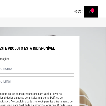
WHATSAPP
• |11| 95540 - 7230
0
ESTE PRODUTO ESTÁ INDISPONÍVEL
ormações
nal utiliza os dados preenchidos para você utilizar as
ionalidades da nossa Loja. Saiba mais em:
Política de
vacidade
. Ao concluir o cadastro, você permite o tratamento de
s pessoais para finalidade da proposta. Atenção: O cadastro é