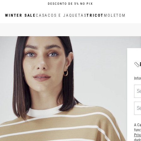
DESCONTO DE 5% NO PIX
WINTER SALE
CASACOS E JAQUETAS
TRICOT
MOLETOM
Inf
A Ca
func
Pri
dado