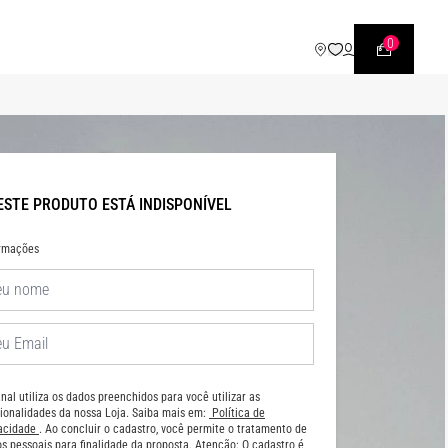
WHATSAPP
• |11| 95540 - 7230
0
ESTE PRODUTO ESTÁ INDISPONÍVEL
ormações
nal utiliza os dados preenchidos para você utilizar as
ionalidades da nossa Loja. Saiba mais em:
Política de
vacidade
. Ao concluir o cadastro, você permite o tratamento de
s pessoais para finalidade da proposta. Atenção: O cadastro é