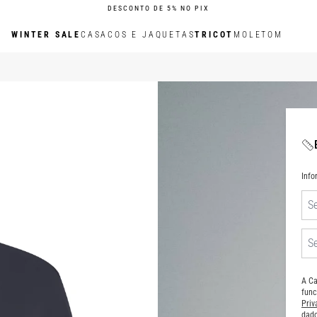
DESCONTO DE 5% NO PIX
WINTER SALE
CASACOS E JAQUETAS
TRICOT
MOLETOM
Inf
A Ca
func
Pri
dado