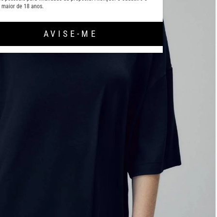
 maior de 18 anos.
AVISE-ME