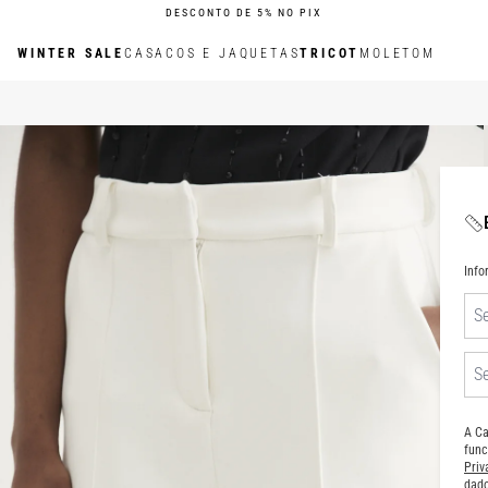
DESCONTO DE 5% NO PIX
WINTER SALE
CASACOS E JAQUETAS
TRICOT
MOLETOM
Inf
A Ca
func
Pri
dado