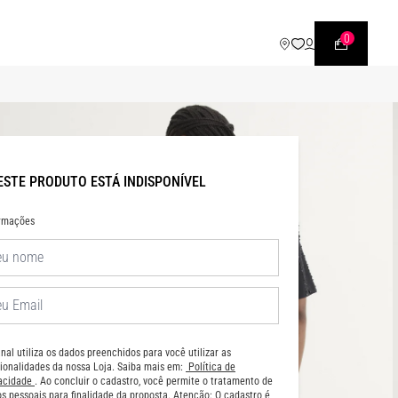
WHATSAPP
• |11| 95540 - 7230
0
ESTE PRODUTO ESTÁ INDISPONÍVEL
ormações
nal utiliza os dados preenchidos para você utilizar as
ionalidades da nossa Loja. Saiba mais em:
Política de
vacidade
. Ao concluir o cadastro, você permite o tratamento de
s pessoais para finalidade da proposta. Atenção: O cadastro é