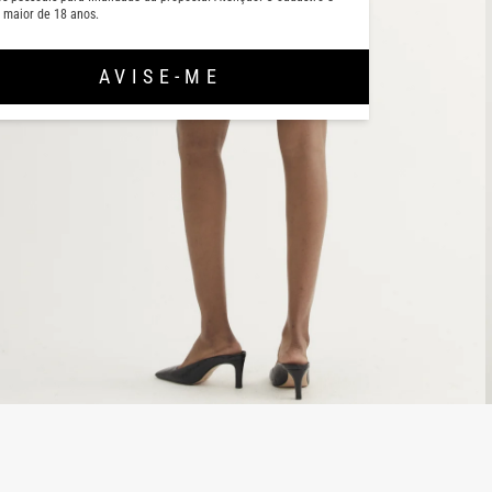
 maior de 18 anos.
AVISE-ME