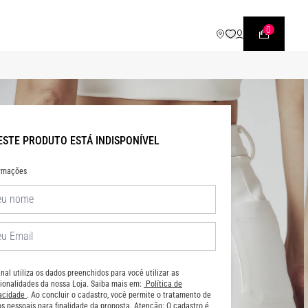
WHATSAPP
• |11| 95540 - 7230
0
ESTE PRODUTO ESTÁ INDISPONÍVEL
ormações
nal utiliza os dados preenchidos para você utilizar as
ionalidades da nossa Loja. Saiba mais em:
Política de
vacidade
. Ao concluir o cadastro, você permite o tratamento de
s pessoais para finalidade da proposta. Atenção: O cadastro é