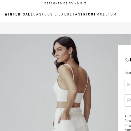
DESCONTO DE 5% NO PIX
WINTER SALE
CASACOS E JAQUETAS
TRICOT
MOLETOM
Inf
A Ca
func
Pri
dado