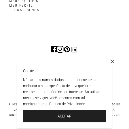
MEUS PEDIDOS
MEU PERFIL
TROCAR SENHA
Cookies
Nós armazenamos dados temporariamente para
melhorar a sua experiência de navegação e
recomendar conteúdo de seu interesse. Ao utilizar
nossos serviços, você concorda com tal
monitoramento.
Política de Privacidade
A INCLUSÃO DE UM PRODUTO NA SACOLA NÃO GARANTE SEU PREÇO. EM CASO DE
VARIAÇÃO, PREVALECERÁ O PREÇO VIGENTE NA FINALIZAÇÃO DA COMPRA.
 À SACOLA
NRB FASHION COMPANY LTDA - AV. TAMBORE, 1043 - TAMBORÉ BARUERI - SP, CEP:
ACEITAR
06460-000 CNPJ - 39.269.713/0004-33