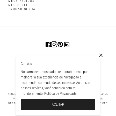
MEUS PEDIDOS
MEU PERFIL
TROCAR SENHA
Cookies
Nós armazenamos dados temporariamente para
melhorar a sua experiência de navegação e
recomendar conteúdo de seu interesse. Ao utilizar
nossos serviços, você concorda com tal
monitoramento.
Política de Privacidade
A INCLUSÃO DE UM PRODUTO NA SACOLA NÃO GARANTE SEU PREÇO. EM CASO DE
VARIAÇÃO, PREVALECERÁ O PREÇO VIGENTE NA FINALIZAÇÃO DA COMPRA.
 À SACOLA
NRB FASHION COMPANY LTDA - AV. TAMBORE, 1043 - TAMBORÉ BARUERI - SP, CEP:
ACEITAR
06460-000 CNPJ - 39.269.713/0004-33