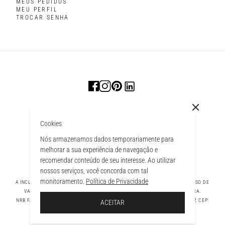
MEUS PEDIDOS
MEU PERFIL
TROCAR SENHA
Cookies
Nós armazenamos dados temporariamente para
melhorar a sua experiência de navegação e
recomendar conteúdo de seu interesse. Ao utilizar
nossos serviços, você concorda com tal
monitoramento.
Política de Privacidade
A INCLUSÃO DE UM PRODUTO NA SACOLA NÃO GARANTE SEU PREÇO. EM CASO DE
VARIAÇÃO, PREVALECERÁ O PREÇO VIGENTE NA FINALIZAÇÃO DA COMPRA.
 À SACOLA
NRB FASHION COMPANY LTDA - AV. TAMBORE, 1043 - TAMBORÉ BARUERI - SP, CEP:
ACEITAR
06460-000 CNPJ - 39.269.713/0004-33