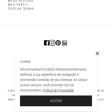
MEUS PEDIDOS
MEU PERFIL
TROCAR SENHA
Cookies
Nós armazenamos dados temporariamente para
melhorar a sua experiência de navegação e
recomendar conteúdo de seu interesse. Ao utilizar
nossos serviços, você concorda com tal
monitoramento.
Política de Privacidade
A INCLUSÃO DE UM PRODUTO NA SACOLA NÃO GARANTE SEU PREÇO. EM CASO DE
VARIAÇÃO, PREVALECERÁ O PREÇO VIGENTE NA FINALIZAÇÃO DA COMPRA.
 À SACOLA
NRB FASHION COMPANY LTDA - AV. TAMBORE, 1043 - TAMBORÉ BARUERI - SP, CEP:
ACEITAR
06460-000 CNPJ - 39.269.713/0004-33