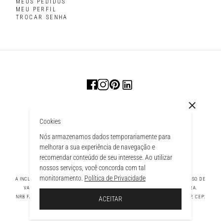
MEUS PEDIDOS
MEU PERFIL
TROCAR SENHA
Cookies
Nós armazenamos dados temporariamente para
melhorar a sua experiência de navegação e
recomendar conteúdo de seu interesse. Ao utilizar
nossos serviços, você concorda com tal
monitoramento.
Política de Privacidade
A INCLUSÃO DE UM PRODUTO NA SACOLA NÃO GARANTE SEU PREÇO. EM CASO DE
VARIAÇÃO, PREVALECERÁ O PREÇO VIGENTE NA FINALIZAÇÃO DA COMPRA.
 À SACOLA
NRB FASHION COMPANY LTDA - AV. TAMBORE, 1043 - TAMBORÉ BARUERI - SP, CEP:
ACEITAR
06460-000 CNPJ - 39.269.713/0004-33