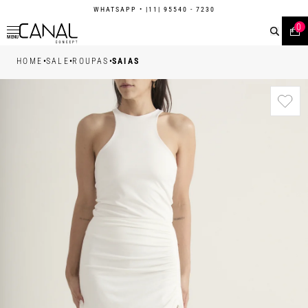
WHATSAPP
• |11| 95540 - 7230
0
MENU
•
•
•
HOME
SALE
ROUPAS
SAIAS