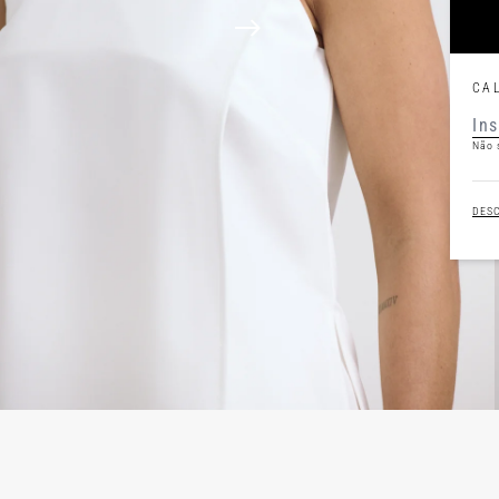
CA
Não 
DES