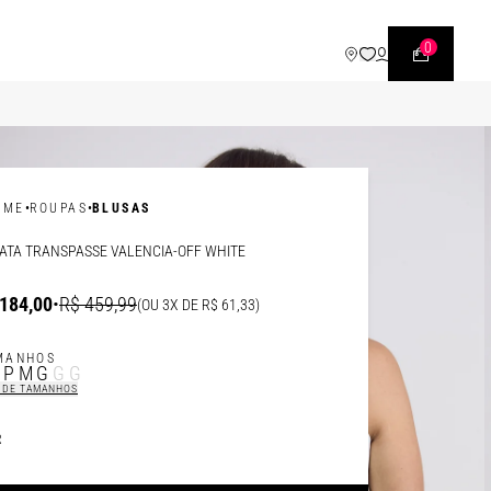
WHATSAPP
• |11| 95540 - 7230
0
•
•
OME
ROUPAS
BLUSAS
ATA TRANSPASSE VALENCIA-OFF WHITE
184,00
•
R$ 459,99
(OU 3X DE R$ 61,33)
MANHOS
P
P
M
G
GG
 DE TAMANHOS
R