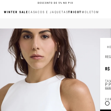
DESCONTO DE 5% NO PIX
WINTER SALE
CASACOS E JAQUETAS
TRICOT
MOLETOM
H
REG
R$ 
TA
P
GUIA
CO