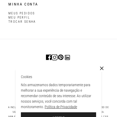
MINHA CONTA
MEUS PEDIDOS
MEU PERFIL
TROCAR SENHA
Cookies
Nós armazenamos dados temporariamente para
melhorar a sua experiência de navegação e
recomendar conteúdo de seu interesse. Ao utilizar
nossos serviços, você concorda com tal
monitoramento.
Política de Privacidade
A INCLUSÃO DE UM PRODUTO NA SACOLA NÃO GARANTE SEU PREÇO. EM CASO DE
VARIAÇÃO, PREVALECERÁ O PREÇO VIGENTE NA FINALIZAÇÃO DA COMPRA.
 À SACOLA
NRB FASHION COMPANY LTDA - AV. TAMBORE, 1043 - TAMBORÉ BARUERI - SP, CEP: