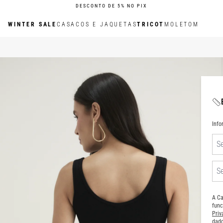
DESCONTO DE 5% NO PIX
WINTER SALE
CASACOS E JAQUETAS
TRICOT
MOLETOM
Inf
A Ca
func
Pri
dado