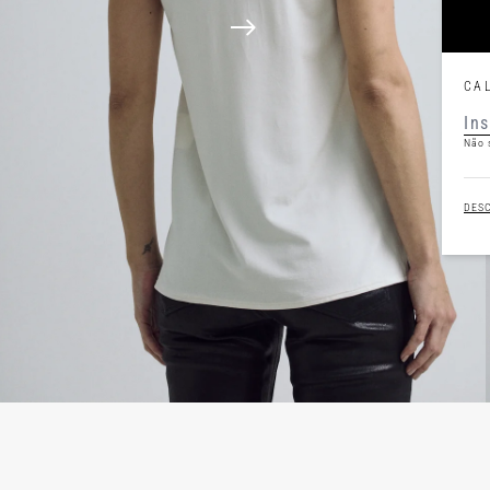
CA
Não 
DES