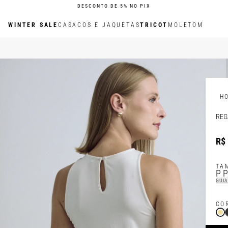
DESCONTO DE 5% NO PIX
WINTER SALE
CASACOS E JAQUETAS
TRICOT
MOLETOM
H
REG
R$ 
TA
P
GUIA
CO