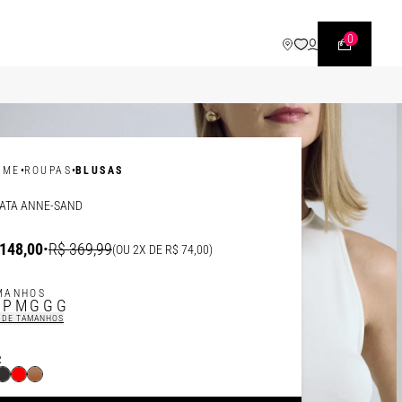
WHATSAPP
• |11| 95540 - 7230
0
•
•
OME
ROUPAS
BLUSAS
ATA ANNE-SAND
148,00
•
R$ 369,99
(OU 2X DE R$ 74,00)
MANHOS
P
P
M
G
GG
 DE TAMANHOS
R