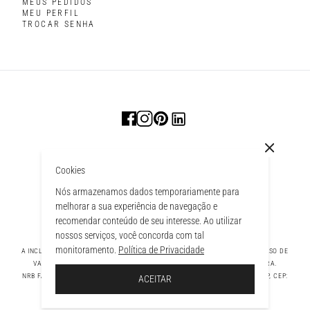
MEUS PEDIDOS
MEU PERFIL
TROCAR SENHA
Cookies
Nós armazenamos dados temporariamente para
melhorar a sua experiência de navegação e
recomendar conteúdo de seu interesse. Ao utilizar
nossos serviços, você concorda com tal
monitoramento.
Política de Privacidade
A INCLUSÃO DE UM PRODUTO NA SACOLA NÃO GARANTE SEU PREÇO. EM CASO DE
VARIAÇÃO, PREVALECERÁ O PREÇO VIGENTE NA FINALIZAÇÃO DA COMPRA.
À SACOLA
NRB FASHION COMPANY LTDA - AV. TAMBORE, 1043 - TAMBORÉ BARUERI - SP, CEP:
ACEITAR
06460-000 CNPJ - 39.269.713/0004-33