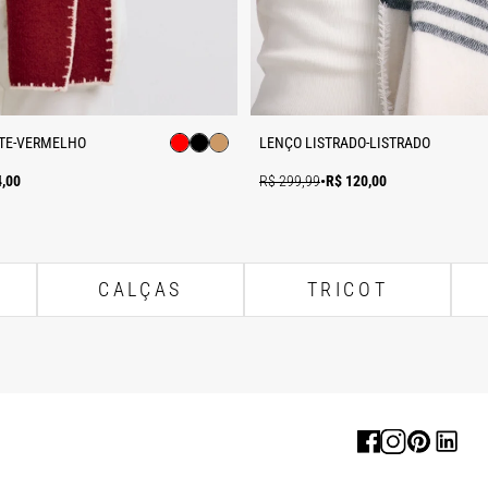
TE-VERMELHO
LENÇO LISTRADO-LISTRADO
4,00
R$ 299,99
•
R$ 120,00
CALÇAS
TRICOT