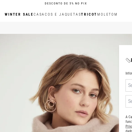
DESCONTO DE 5% NO PIX
WINTER SALE
CASACOS E JAQUETAS
TRICOT
MOLETOM
Inf
A Ca
func
Pri
dado