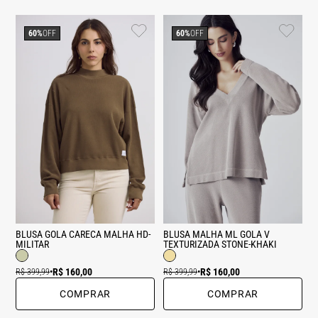
60%
OFF
60%
OFF
BLUSA GOLA CARECA MALHA HD-
BLUSA MALHA ML GOLA V
MILITAR
TEXTURIZADA STONE-KHAKI
R$ 160,00
R$ 160,00
R$ 399,99
•
R$ 399,99
•
COMPRAR
COMPRAR