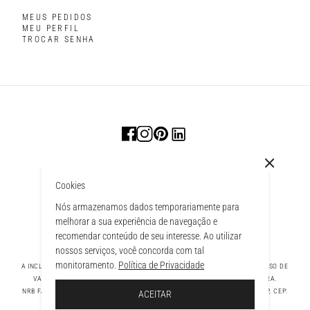
MEUS PEDIDOS
MEU PERFIL
TROCAR SENHA
Cookies
Nós armazenamos dados temporariamente para
melhorar a sua experiência de navegação e
recomendar conteúdo de seu interesse. Ao utilizar
nossos serviços, você concorda com tal
monitoramento.
Política de Privacidade
A INCLUSÃO DE UM PRODUTO NA SACOLA NÃO GARANTE SEU PREÇO. EM CASO DE
VARIAÇÃO, PREVALECERÁ O PREÇO VIGENTE NA FINALIZAÇÃO DA COMPRA.
 À SACOLA
NRB FASHION COMPANY LTDA - AV. TAMBORE, 1043 - TAMBORÉ BARUERI - SP, CEP:
ACEITAR
06460-000 CNPJ - 39.269.713/0004-33