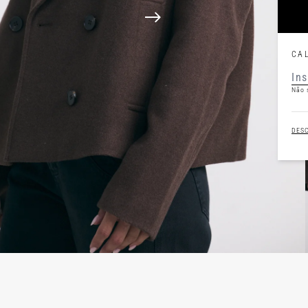
CA
Não 
DES