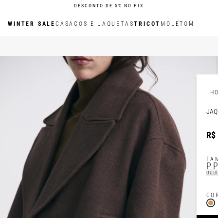
DESCONTO DE 5% NO PIX
WINTER SALE
CASACOS E JAQUETAS
TRICOT
MOLETOM
H
JAQ
R$ 
TA
P
GUIA
CO