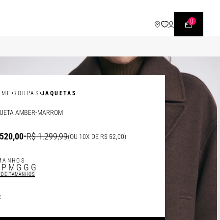
WHATSAPP
• |11| 95540 - 7230
0
•
•
OME
ROUPAS
JAQUETAS
UETA AMBER-MARROM
520,00
•
R$ 1.299,99
(OU 10X DE R$ 52,00)
MANHOS
P
P
M
G
GG
 DE TAMANHOS
R