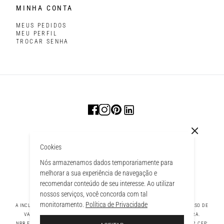
MINHA CONTA
MEUS PEDIDOS
MEU PERFIL
TROCAR SENHA
Cookies
Nós armazenamos dados temporariamente para
melhorar a sua experiência de navegação e
recomendar conteúdo de seu interesse. Ao utilizar
nossos serviços, você concorda com tal
monitoramento.
Política de Privacidade
A INCLUSÃO DE UM PRODUTO NA SACOLA NÃO GARANTE SEU PREÇO. EM CASO DE
VARIAÇÃO, PREVALECERÁ O PREÇO VIGENTE NA FINALIZAÇÃO DA COMPRA.
 À SACOLA
NRB FASHION COMPANY LTDA - AV. TAMBORE, 1043 - TAMBORÉ BARUERI - SP, CEP: