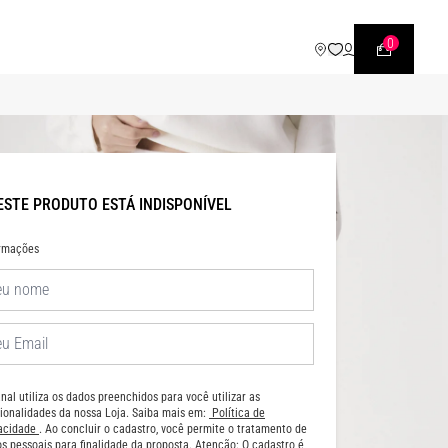
WHATSAPP
• |11| 95540 - 7230
0
ESTE PRODUTO ESTÁ INDISPONÍVEL
ormações
nal utiliza os dados preenchidos para você utilizar as
ionalidades da nossa Loja. Saiba mais em:
Política de
vacidade
. Ao concluir o cadastro, você permite o tratamento de
s pessoais para finalidade da proposta. Atenção: O cadastro é