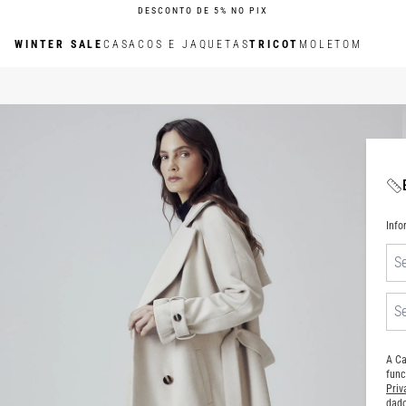
DESCONTO DE 5% NO PIX
WINTER SALE
CASACOS E JAQUETAS
TRICOT
MOLETOM
Inf
A Ca
func
Pri
dado