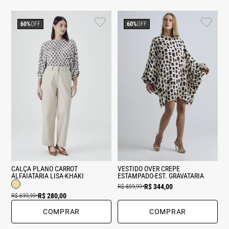
60%
OFF
60%
OFF
CALÇA PLANO CARROT
VESTIDO OVER CREPE
ALFAIATARIA LISA-KHAKI
ESTAMPADO-EST. GRAVATARIA
R$ 344,00
R$ 859,99
•
R$ 280,00
R$ 699,99
•
COMPRAR
COMPRAR