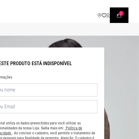
WHATSAPP
• |11| 95540 - 7230
0
ESTE PRODUTO ESTÁ INDISPONÍVEL
ormações
nal utiliza os dados preenchidos para você utilizar as
ionalidades da nossa Loja. Saiba mais em:
Política de
vacidade
. Ao concluir o cadastro, você permite o tratamento de
s pessoais para finalidade da proposta. Atenção: O cadastro é