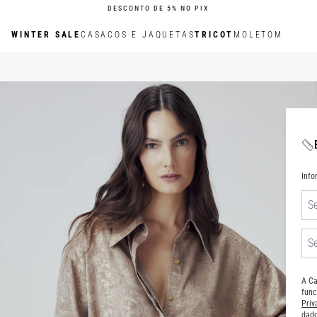
DESCONTO DE 5% NO PIX
WINTER SALE
CASACOS E JAQUETAS
TRICOT
MOLETOM
Inf
A Ca
func
Pri
dado