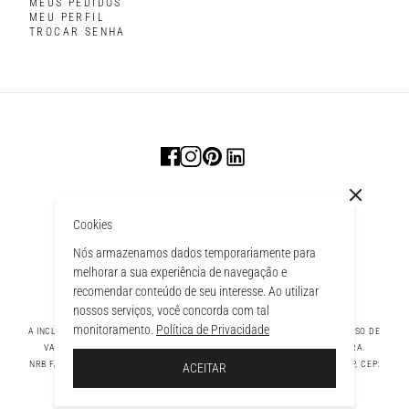
MEUS PEDIDOS
MEU PERFIL
TROCAR SENHA
Cookies
Nós armazenamos dados temporariamente para
melhorar a sua experiência de navegação e
recomendar conteúdo de seu interesse. Ao utilizar
nossos serviços, você concorda com tal
monitoramento.
Política de Privacidade
A INCLUSÃO DE UM PRODUTO NA SACOLA NÃO GARANTE SEU PREÇO. EM CASO DE
VARIAÇÃO, PREVALECERÁ O PREÇO VIGENTE NA FINALIZAÇÃO DA COMPRA.
 À SACOLA
NRB FASHION COMPANY LTDA - AV. TAMBORE, 1043 - TAMBORÉ BARUERI - SP, CEP:
ACEITAR
06460-000 CNPJ - 39.269.713/0004-33