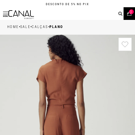
DESCONTO DE 5% NO PIX
0
MENU
•
•
•
HOME
SALE
CALÇAS
PLANO