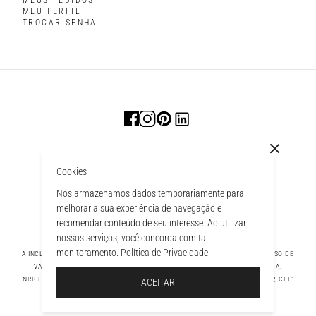
MEUS PEDIDOS
MEU PERFIL
TROCAR SENHA
Cookies
Nós armazenamos dados temporariamente para
melhorar a sua experiência de navegação e
recomendar conteúdo de seu interesse. Ao utilizar
nossos serviços, você concorda com tal
monitoramento.
Política de Privacidade
A INCLUSÃO DE UM PRODUTO NA SACOLA NÃO GARANTE SEU PREÇO. EM CASO DE
VARIAÇÃO, PREVALECERÁ O PREÇO VIGENTE NA FINALIZAÇÃO DA COMPRA.
À SACOLA
NRB FASHION COMPANY LTDA - AV. TAMBORE, 1043 - TAMBORÉ BARUERI - SP, CEP:
ACEITAR
06460-000 CNPJ - 39.269.713/0004-33