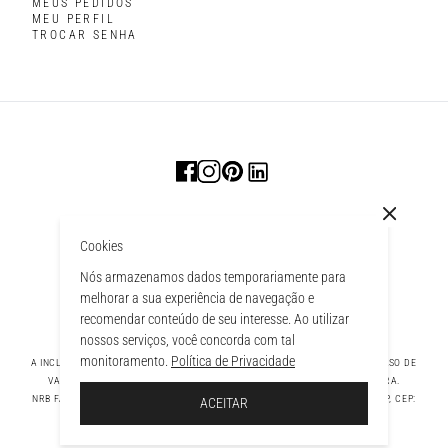
MEUS PEDIDOS
MEU PERFIL
TROCAR SENHA
Cookies
Nós armazenamos dados temporariamente para
melhorar a sua experiência de navegação e
recomendar conteúdo de seu interesse. Ao utilizar
nossos serviços, você concorda com tal
monitoramento.
Política de Privacidade
A INCLUSÃO DE UM PRODUTO NA SACOLA NÃO GARANTE SEU PREÇO. EM CASO DE
VARIAÇÃO, PREVALECERÁ O PREÇO VIGENTE NA FINALIZAÇÃO DA COMPRA.
 À SACOLA
NRB FASHION COMPANY LTDA - AV. TAMBORE, 1043 - TAMBORÉ BARUERI - SP, CEP:
ACEITAR
06460-000 CNPJ - 39.269.713/0004-33