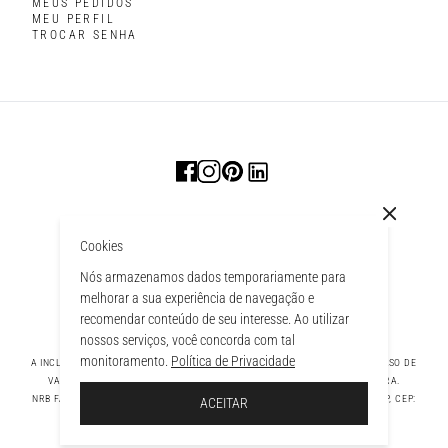
MEUS PEDIDOS
MEU PERFIL
TROCAR SENHA
Cookies
Nós armazenamos dados temporariamente para
melhorar a sua experiência de navegação e
recomendar conteúdo de seu interesse. Ao utilizar
nossos serviços, você concorda com tal
monitoramento.
Política de Privacidade
A INCLUSÃO DE UM PRODUTO NA SACOLA NÃO GARANTE SEU PREÇO. EM CASO DE
VARIAÇÃO, PREVALECERÁ O PREÇO VIGENTE NA FINALIZAÇÃO DA COMPRA.
 À SACOLA
NRB FASHION COMPANY LTDA - AV. TAMBORE, 1043 - TAMBORÉ BARUERI - SP, CEP:
ACEITAR
06460-000 CNPJ - 39.269.713/0004-33