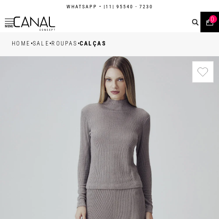
WHATSAPP
• |11| 95540 - 7230
0
MENU
•
•
•
HOME
SALE
ROUPAS
CALÇAS