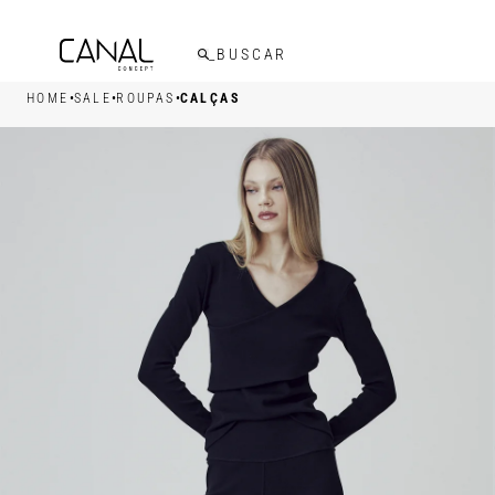
FRETE GRÁTIS ACIMA DE R$599,00
•
•
•
HOME
SALE
ROUPAS
CALÇAS