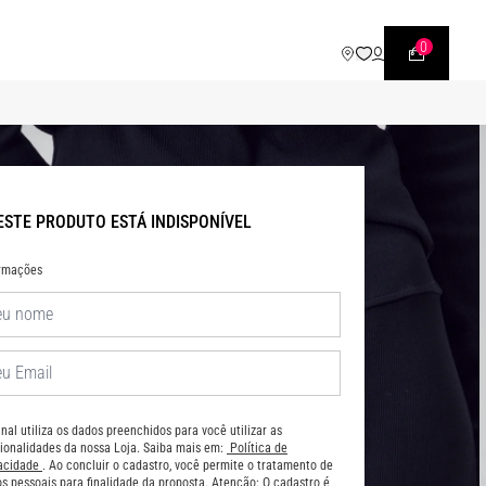
WHATSAPP
• |11| 95540 - 7230
0
ESTE PRODUTO ESTÁ INDISPONÍVEL
ormações
nal utiliza os dados preenchidos para você utilizar as
ionalidades da nossa Loja. Saiba mais em:
Política de
vacidade
. Ao concluir o cadastro, você permite o tratamento de
s pessoais para finalidade da proposta. Atenção: O cadastro é