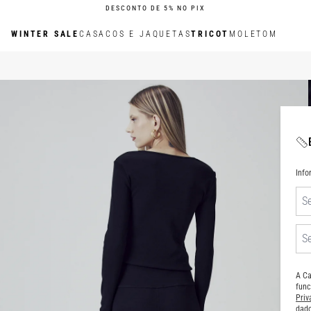
DESCONTO DE 5% NO PIX
WINTER SALE
CASACOS E JAQUETAS
TRICOT
MOLETOM
Inf
A Ca
func
Pri
dado