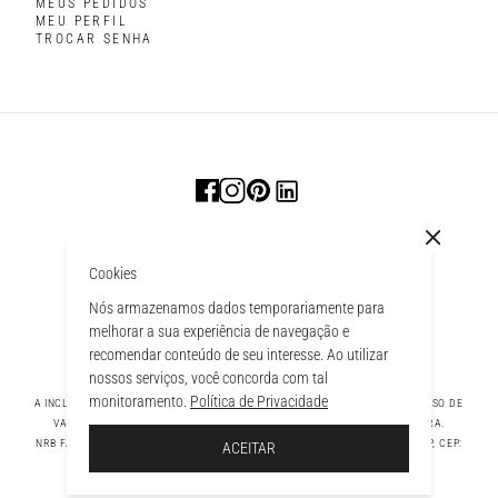
MEUS PEDIDOS
MEU PERFIL
TROCAR SENHA
Cookies
Nós armazenamos dados temporariamente para
melhorar a sua experiência de navegação e
recomendar conteúdo de seu interesse. Ao utilizar
nossos serviços, você concorda com tal
monitoramento.
Política de Privacidade
A INCLUSÃO DE UM PRODUTO NA SACOLA NÃO GARANTE SEU PREÇO. EM CASO DE
VARIAÇÃO, PREVALECERÁ O PREÇO VIGENTE NA FINALIZAÇÃO DA COMPRA.
 À SACOLA
NRB FASHION COMPANY LTDA - AV. TAMBORE, 1043 - TAMBORÉ BARUERI - SP, CEP:
ACEITAR
06460-000 CNPJ - 39.269.713/0004-33