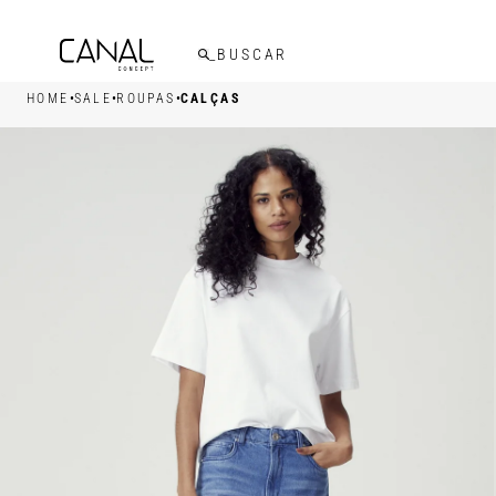
FRETE GRÁTIS ACIMA DE R$599,00
•
•
•
HOME
SALE
ROUPAS
CALÇAS