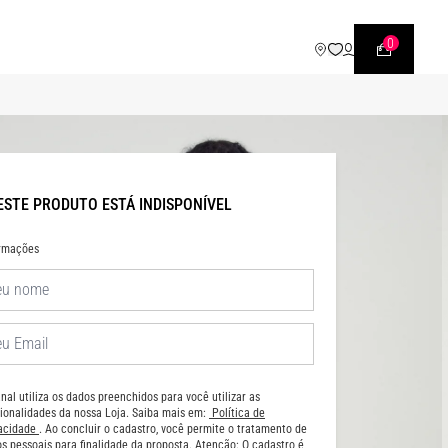
WHATSAPP
• |11| 95540 - 7230
0
ESTE PRODUTO ESTÁ INDISPONÍVEL
ormações
nal utiliza os dados preenchidos para você utilizar as
ionalidades da nossa Loja. Saiba mais em:
Política de
vacidade
. Ao concluir o cadastro, você permite o tratamento de
s pessoais para finalidade da proposta. Atenção: O cadastro é