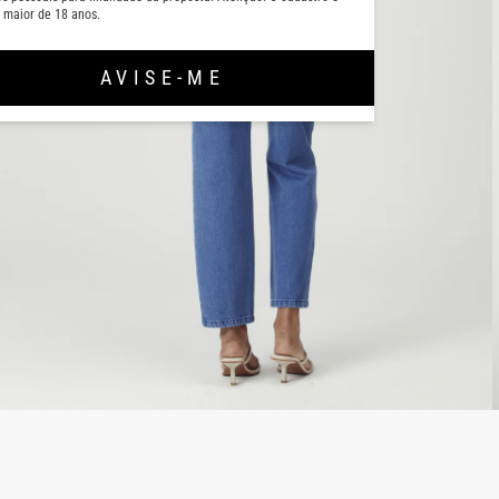
 maior de 18 anos.
AVISE-ME