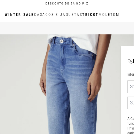
DESCONTO DE 5% NO PIX
WINTER SALE
CASACOS E JAQUETAS
TRICOT
MOLETOM
Inf
A Ca
func
Pri
dado