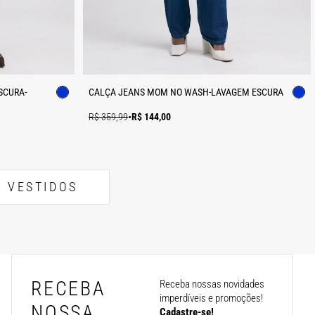
SCURA-
CALÇA JEANS MOM NO WASH-LAVAGEM ESCURA
R$ 359,99
•
R$ 144,00
VESTIDOS
RECEBA
Receba nossas novidades
imperdíveis e promoções!
NOSSA
Cadastre-se!