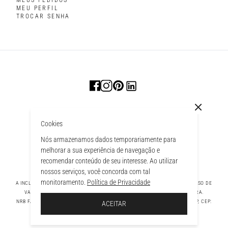
MEUS PEDIDOS
MEU PERFIL
TROCAR SENHA
Cookies
Nós armazenamos dados temporariamente para
melhorar a sua experiência de navegação e
recomendar conteúdo de seu interesse. Ao utilizar
nossos serviços, você concorda com tal
monitoramento.
Política de Privacidade
A INCLUSÃO DE UM PRODUTO NA SACOLA NÃO GARANTE SEU PREÇO. EM CASO DE
VARIAÇÃO, PREVALECERÁ O PREÇO VIGENTE NA FINALIZAÇÃO DA COMPRA.
À SACOLA
NRB FASHION COMPANY LTDA - AV. TAMBORE, 1043 - TAMBORÉ BARUERI - SP, CEP:
ACEITAR
06460-000 CNPJ - 39.269.713/0004-33