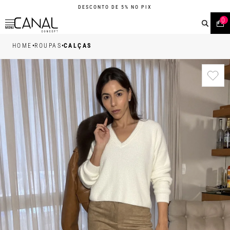
DESCONTO DE 5% NO PIX
0
MENU
•
•
HOME
ROUPAS
CALÇAS