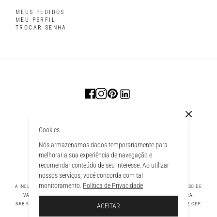
MEUS PEDIDOS
MEU PERFIL
TROCAR SENHA
Cookies
Nós armazenamos dados temporariamente para
melhorar a sua experiência de navegação e
recomendar conteúdo de seu interesse. Ao utilizar
nossos serviços, você concorda com tal
monitoramento.
Política de Privacidade
A INCLUSÃO DE UM PRODUTO NA SACOLA NÃO GARANTE SEU PREÇO. EM CASO DE
VARIAÇÃO, PREVALECERÁ O PREÇO VIGENTE NA FINALIZAÇÃO DA COMPRA.
 À SACOLA
NRB FASHION COMPANY LTDA - AV. TAMBORE, 1043 - TAMBORÉ BARUERI - SP, CEP:
ACEITAR
06460-000 CNPJ - 39.269.713/0004-33