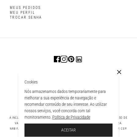
MEUS PEDIDOS
MEU PERFIL
TROCAR SENHA
Cookies
Nós armazenamos dados temporariamente para
melhorar a sua experiência de navegação e
recomendar conteúdo de seu interesse. Ao utilizar
nossos serviços, você concorda com tal
monitoramento.
Política de Privacidade
A INCLUSÃO DE UM PRODUTO NA SACOLA NÃO GARANTE SEU PREÇO. EM CASO DE
VARIAÇÃO, PREVALECERÁ O PREÇO VIGENTE NA FINALIZAÇÃO DA COMPRA.
 À SACOLA
NRB FASHION COMPANY LTDA - AV. TAMBORE, 1043 - TAMBORÉ BARUERI - SP, CEP:
ACEITAR
06460-000 CNPJ - 39.269.713/0004-33